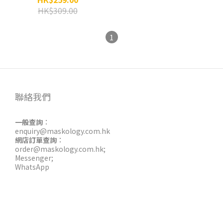
HK$309.00
1
聯絡我們
一般查詢
：
enquiry@maskology.com.hk
網店訂單查詢
：
order@maskology.com.hk
;
Messenger
;
WhatsApp