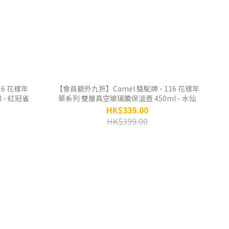
【會員額外九折】Camel 駱駝牌 - 116 花樣年
 - 紅冠雀
華系列 雙層真空玻璃膽保溫壺 450ml - 水仙
HK$339.00
HK$399.00