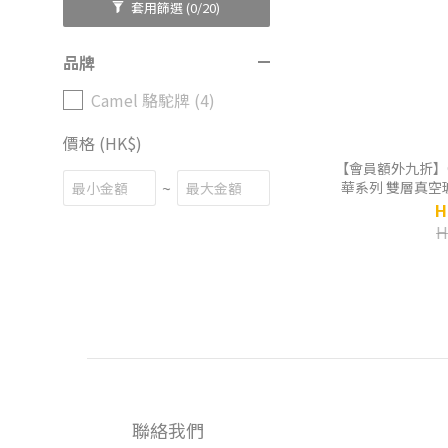
套用篩選
(0/20)
品牌
Camel 駱駝牌 (4)
價格 (HK$)
【會員額外九折】Camel 駱
~
華系列 雙層真空玻
H
H
聯絡我們