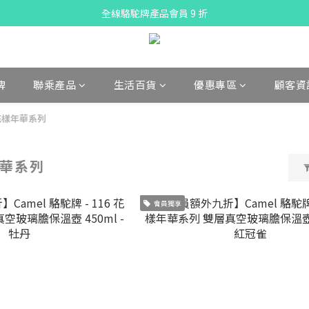
X Pay ！  新註冊用戶首單滿$80 即減$30
全線駱駝牌產品會員 9 折
購物折實滿$300可享免運費
X Pay ！  新註冊用戶首單滿$80 即減$30
牌
聯乘產品
生活百貨
優惠專區
顧客資
 花樣年華系列
年華系列
會員獨享