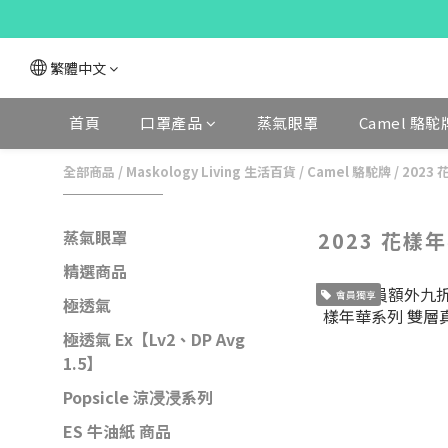
繁體中文
首頁
口罩產品
蒸氣眼罩
Camel 駱駝
全部商品
/
Maskology Living 生活百貨
/
Camel 駱駝牌
/
2023
蒸氣眼罩
2023 花樣
精選商品
會員獨享
極透氣
極透氣 Ex【Lv2、DP Avg
1.5】
Popsicle 涼㓎㓎系列
ES 牛油紙 商品