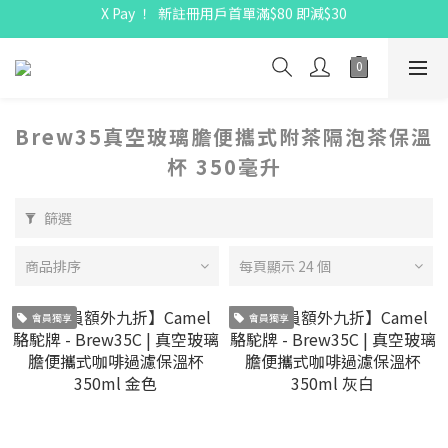
X Pay ！  新註冊用戶首單滿$80 即減$30
X Pay ！  新註冊用戶首單滿$80 即減$30
全線駱駝牌產品會員 9 折
購物折實滿$300可享免運費
X Pay ！  新註冊用戶首單滿$80 即減$30
Brew35真空玻璃膽便攜式附茶隔泡茶保溫
杯 350毫升
篩選
商品排序
每頁顯示 24 個
會員獨享
會員獨享