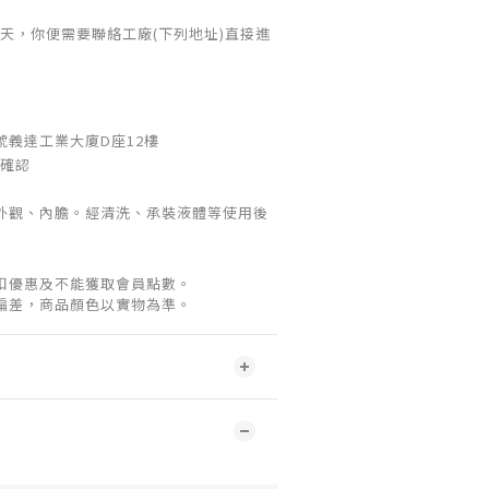
天，你便需要聯絡工廠(下列地址)直接進
1號義達工業大廈D座12樓
 確認
外觀、內膽。經清洗、承裝液體等使用後
扣優惠及不能獲取會員點數。
偏差，商品顏色以實物為準。