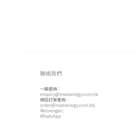
聯絡我們
一般查詢
：
enquiry@maskology.com.hk
網店訂單查詢
：
order@maskology.com.hk
;
Messenger
;
WhatsApp