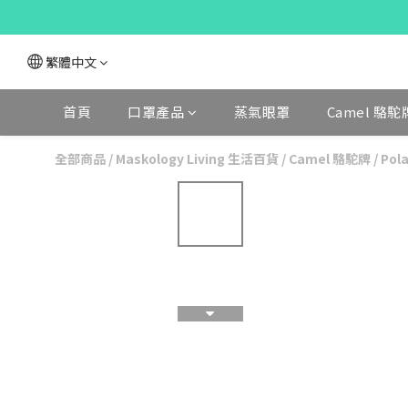
繁體中文
首頁
口罩產品
蒸氣眼罩
Camel 駱駝
全部商品
/
Maskology Living 生活百貨
/
Camel 駱駝牌
/
Po