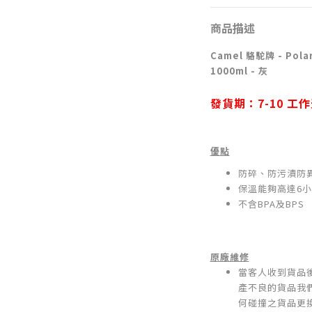
商品描述
Camel 駱駝牌 - P
1000ml - 灰
發貨期：
7-10
工作
優點
防碎、防污漬防
保溫能夠高達6
不含BPA及BPS
原廠維修
當客人收到貨品
產不良的貨品我
何碰撞之貨品更