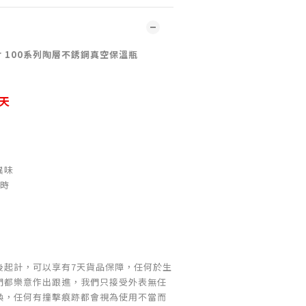
olar 100系列陶層不銹鋼真空保溫瓶
天
異味
小時
後起計，可以享有7天貨品保障，任何於生
們都樂意作出跟進，我們只接受外表無任
換，任何有撞擊痕跡都會視為使用不當而