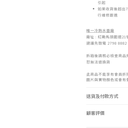
引起
如果收貨後超出7
行維修跟進
唯一冷熱水壺廠
廠址 : 紅磡馬頭圍道2
建議先致電 2798 8882
拆箱後請務必檢查商品
恕無法退換貨
此商品不能享有會員折
圖片與實物顏色或會有
送貨及付款方式
顧客評價