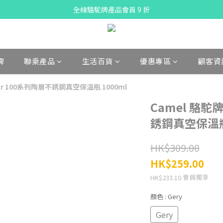
全線駱駝牌產品會員 9 折
X Pay ！  新註冊用戶首單滿$80 即減$30
購物折實滿$300可享免運費
X Pay ！  新註冊用戶首單滿$80 即減$30
牌
聯乘產品
生活百貨
優惠專區
顧客資
lar 100系列陶層不銹鋼真空保溫瓶 1000ml
Camel 駱駝牌
銹鋼真空保溫瓶1
HK$309.00
HK$259.00
會員獨享
HK$233.10
顏色
: Gery
Gery