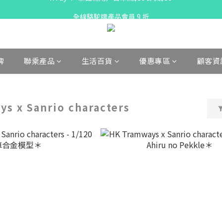
X Pay ！  新註冊用戶首單滿$80 即減$30
全線駱駝牌產品會員 9 折
購物折實滿$300可享免運費
X Pay ！  新註冊用戶首單滿$80 即減$30
牌
聯乘產品
生活百貨
優惠專區
顧客資
s x Sanrio characters