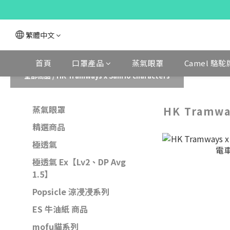
繁體中文
首頁
口罩產品
蒸氣眼罩
Camel 駱駝
全部商品
/
HK Tramways x Sanrio characters
蒸氣眼罩
HK Tramway
精選商品
極透氣
極透氣 Ex【Lv2、DP Avg
1.5】
Popsicle 涼㓎㓎系列
ES 牛油紙 商品
mofu貓系列