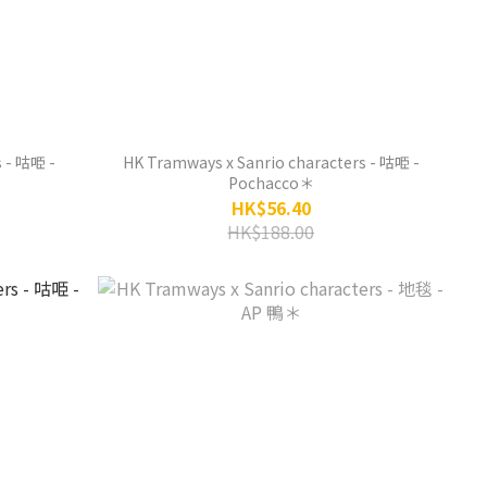
 - 咕𠱸 -
HK Tramways x Sanrio characters - 咕𠱸 -
Pochacco＊
HK$56.40
HK$188.00