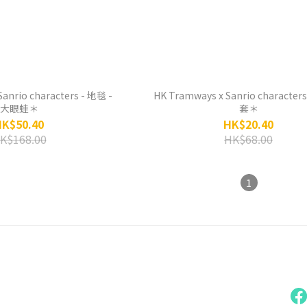
anrio characters - 地毯 -
HK Tramways x Sanrio characte
大眼蛙＊
套＊
HK$50.40
HK$20.40
K$168.00
HK$68.00
1