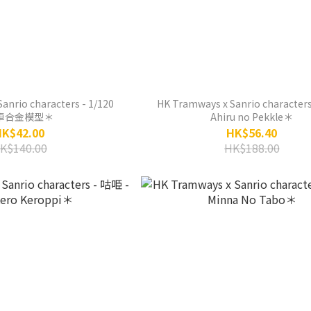
anrio characters - 1/120
HK Tramways x Sanrio characters
車合金模型＊
Ahiru no Pekkle＊
HK$42.00
HK$56.40
K$140.00
HK$188.00