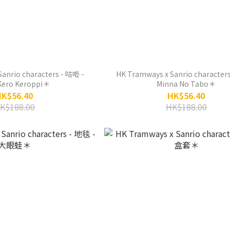
anrio characters - 咕𠱸 -
HK Tramways x Sanrio characters
Kero Keroppi＊
Minna No Tabo＊
HK$56.40
HK$56.40
K$188.00
HK$188.00