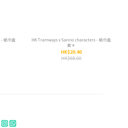
rs - 紙巾盒
HK Tramways x Sanrio characters - 紙巾盒
套＊
HK$20.40
HK$68.00