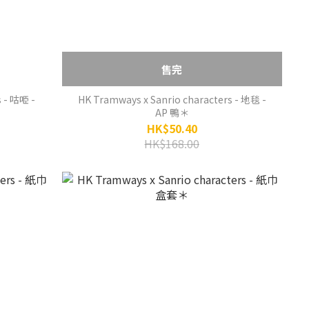
售完
 - 咕𠱸 -
HK Tramways x Sanrio characters - 地毯 -
AP 鴨＊
HK$50.40
HK$168.00