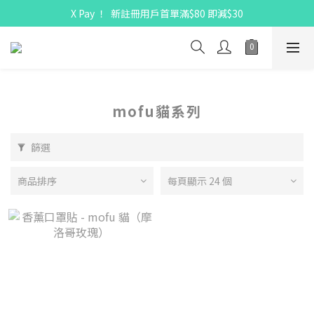
X Pay ！  新註冊用戶首單滿$80 即減$30
X Pay ！  新註冊用戶首單滿$80 即減$30
全線駱駝牌產品會員 9 折
購物折實滿$300可享免運費
X Pay ！  新註冊用戶首單滿$80 即減$30
mofu貓系列
篩選
商品排序
每頁顯示 24 個