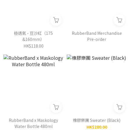
極透氣 - 豆沙紅（175
RubberBand Merchandise
&160mm）
Pre-order
HK$118.00
RubberBand x Maskology
橡膠樂團 Sweater (Black)
Water Bottle 480ml
HK$280.00