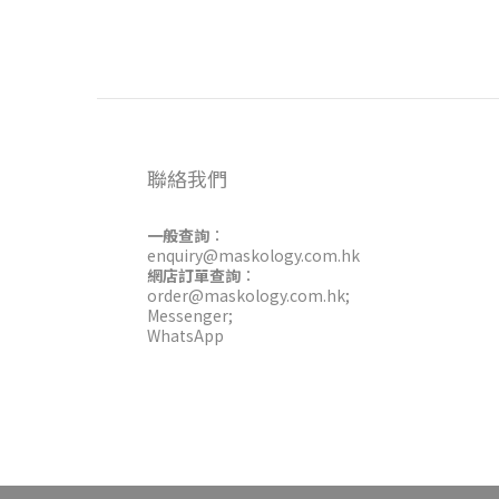
聯絡我們
一般查詢
：
enquiry@maskology.com.hk
網店訂單查詢
：
order@maskology.com.hk
;
Messenger
;
WhatsApp