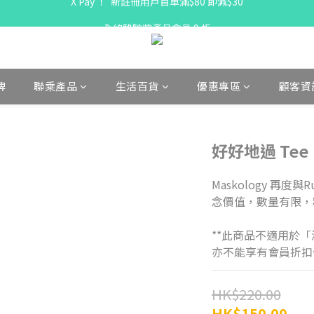
X Pay ！  新註冊用戶首單滿$80 即減$30
全線駱駝牌產品會員 9 折
購物折實滿$300可享免運費
X Pay ！  新註冊用戶首單滿$80 即減$30
牌
聯乘產品
生活百貨
優惠專區
顧客資
好好地過 Tee
Maskology 再度
念價值，數量有限，
**此商品不適用於「
亦不能享有會員折扣
HK$220.00
HK$150.00