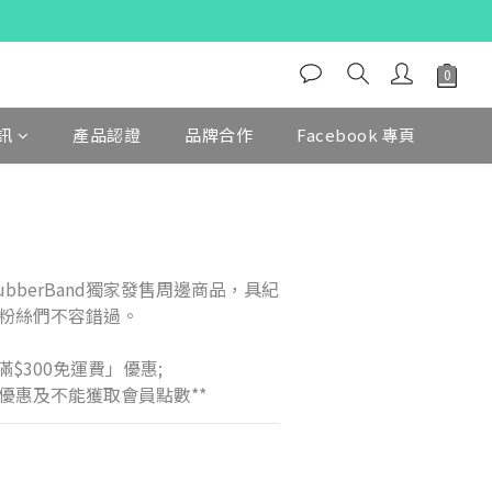
訊
產品認證
品牌合作
Facebook 專頁
與RubberBand獨家發售周邊商品，具紀
粉絲們不容錯過。
滿$300免運費」優惠;
優惠及不能獲取會員點數**