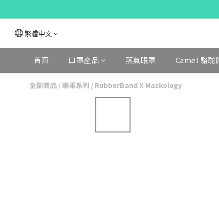
繁體中文
首頁
口罩產品
蒸氣眼罩
Camel 駱駝
全部商品
/
聯乘系列
/
RubberBand X Maskology