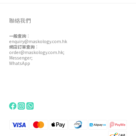
聯絡我們
一般查詢
：
enquiry@maskology.com.hk
網店訂單查詢
：
order@maskology.com.hk
;
Messenger
;
WhatsApp