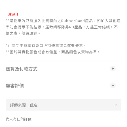
! 注意 !
**購物車內只能加入此頁面內之RubberBand產品，如加入其他產
品則會提示不能結帳，屆時請移除非RB產品，方能正常結帳。不
便之處，敬請原諒。
*此商品不能享有會員折扣優惠或免運費優惠。
**圖片與實物顏色或會有偏差，商品顏色以實物為準。
送貨及付款方式
顧客評價
尚未有任何評價