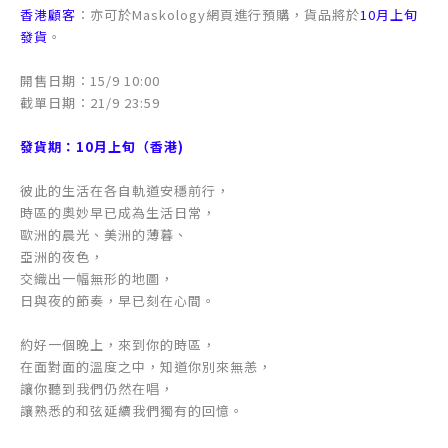
香港顧客
：亦可於Maskology網頁進行預購，貨品將於
10月上旬
發貨
。
開售日期：15/9 10:00
截單日期：21/9 23:59
發貨期：10月上旬（香港)
彼此的生活在各自軌道安穩前行，
時區的奧妙早已成為生活日常，
歐洲的晨光、美洲的薄暮、
亞洲的夜色，
交織出一幅無形的地圖，
日與夜的節奏，早已刻在心間。
約好一個晚上，來到你的時區，
在面對面的溫度之中，知道你別來無恙，
讓你聽到我們仍然在唱，
讓熟悉的和弦延續我們獨有的回憶。