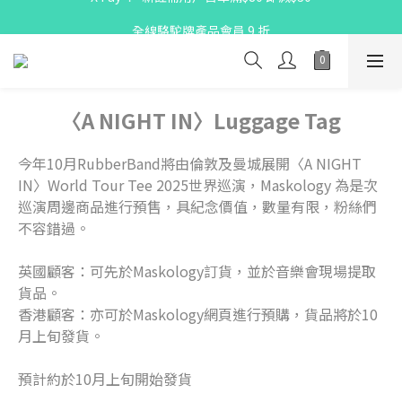
X Pay ！  新註冊用戶首單滿$80 即減$30
全線駱駝牌產品會員 9 折
購物折實滿$300可享免運費
X Pay ！  新註冊用戶首單滿$80 即減$30
〈A NIGHT IN〉Luggage Tag
今年10月RubberBand將由倫敦及曼城展開〈A NIGHT 
IN〉World Tour Tee 2025世界巡演，Maskology 為是次
巡演周邊商品進行預售，具紀念價值，數量有限，粉絲們
不容錯過。
英國顧客：可先於Maskology訂貨，並於音樂會現場提取
貨品。
香港顧客：亦可於Maskology網頁進行預購，貨品將於10
月上旬發貨。
預計約於10月上旬開始發貨