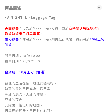
商品描述
<A NIGHT IN> Luggage Tag
英國顧客
：可先於Maskology訂貨，並於
音樂會現場提取貨品，
取貨時請出示訂單電郵
。
香港顧客
：亦可於Maskology網頁進行預購，貨品將於
10月上旬
發貨
。
開售日期：15/9 10:00
截單日期：21/9 23:59
發貨期：10月上旬（香港)
彼此的生活在各自軌道安穩前行，
時區的奧妙早已成為生活日常，
歐洲的晨光、美洲的薄暮、
亞洲的夜色，
交織出一幅無形的地圖，
日與夜的節奏，早已刻在心間。