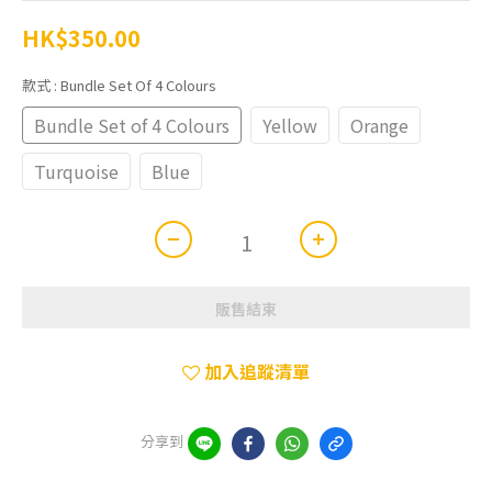
HK$350.00
款式
: Bundle Set Of 4 Colours
Bundle Set of 4 Colours
Yellow
Orange
Turquoise
Blue
販售結束
加入追蹤清單
分享到