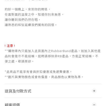
約好一個晚上，來到你的時區，
在面對面的溫度之中，知道你別來無恙，
讓你聽到我們仍然在唱，
讓熟悉的和弦延續我們獨有的回憶。
! 注意 !
**購物車內只能加入此頁面內之RubberBand產品，如加入其他產
品則會提示不能結帳，屆時請移除非RB產品，方能正常結帳。不
便之處，敬請原諒。
*此商品不能享有會員折扣優惠或免運費優惠。
**圖片與實物顏色或會有偏差，商品顏色以實物為準。
送貨及付款方式
顧客評價