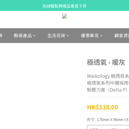
X Pay ！  新註冊用戶首單滿$80 即減$30
全線駱駝牌產品會員 9 折
購物折實滿$300可享免運費
X Pay ！  新註冊用戶首單滿$80 即減$30
牌
聯乘產品
生活百貨
優惠專區
顧客資
極透氣 - 暖灰
Maskology 極
極透氣系列中層採用
制壓力差（Delta
HK$118.00
尺寸
: 175mm X 95mm