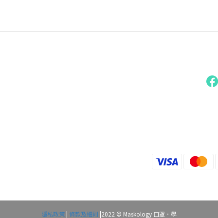
隱私政策
|
條款及細則
|2022 © Maskology 口罩．學