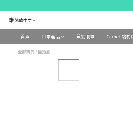
繁體中文
首頁
口罩產品
蒸氣眼罩
Camel 駱駝
全部商品
/
極透氣