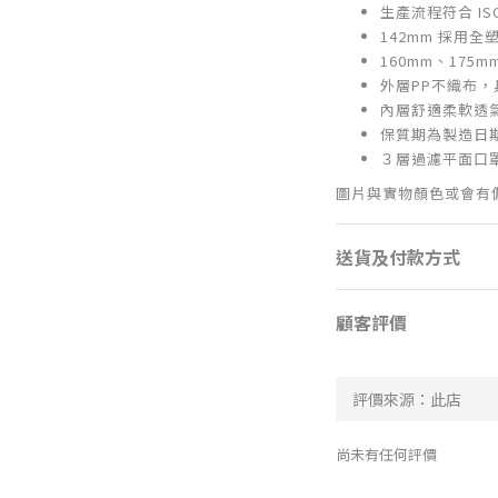
生產流程符合 ISO 
142mm 採用全
160mm、175
外層PP不織布，
內層舒適柔軟透
保質期為製造日期
３層過濾平面口
圖片與實物顏色或會有
送貨及付款方式
顧客評價
尚未有任何評價