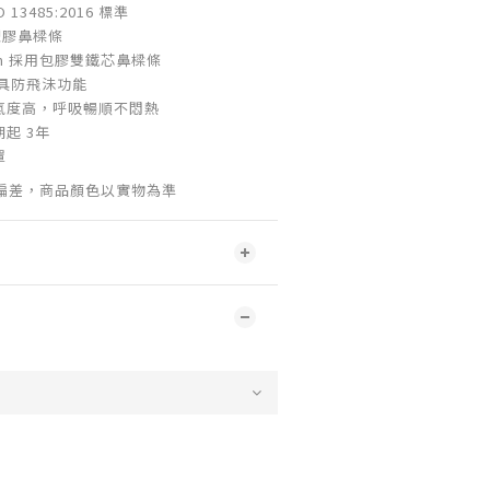
13485:2016 標準
塑膠鼻樑條
mm 採用包膠雙鐵芯鼻樑條
具防飛沬功能
氣度高，呼吸暢順不悶熱
起 3年
罩
偏差，商品顏色以實物為準