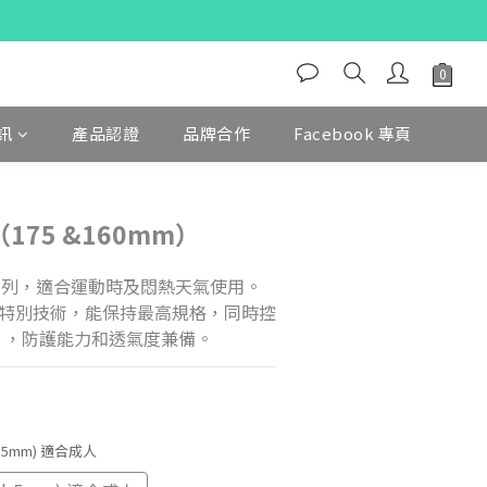
訊
產品認證
品牌合作
Facebook 專頁
（175 &160mm）
透氣系列，適合運動時及悶熱天氣使用。  
特別技術，能保持最高規格，同時控
 P），防護能力和透氣度兼備。
 (±5mm) 適合成人