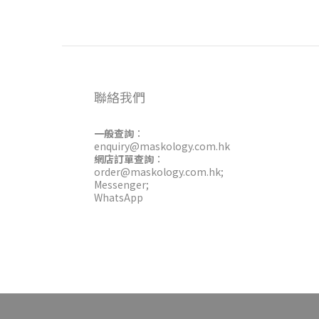
聯絡我們
一般查詢
：
enquiry@maskology.com.hk
網店訂單查詢
：
order@maskology.com.hk
;
Messenger
;
WhatsApp