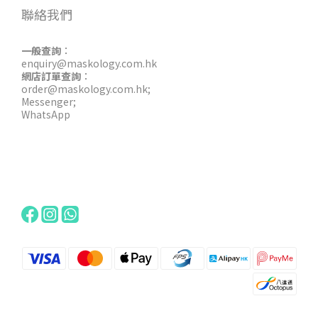
聯絡我們
一般查詢
：
enquiry@maskology.com.hk
網店訂單查詢
：
order@maskology.com.hk
;
Messenger
;
WhatsApp