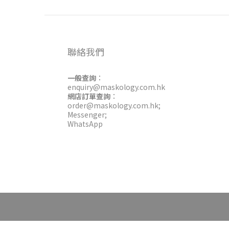
聯絡我們
一般查詢
：
enquiry@maskology.com.hk
網店訂單查詢
：
order@maskology.com.hk
;
Messenger
;
WhatsApp