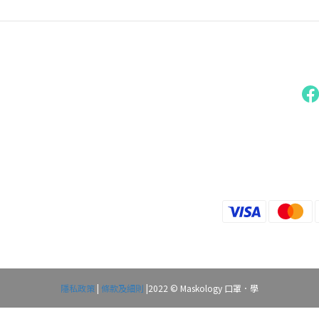
隱私政策
|
條款及細則
|2022 © Maskology 口罩．學