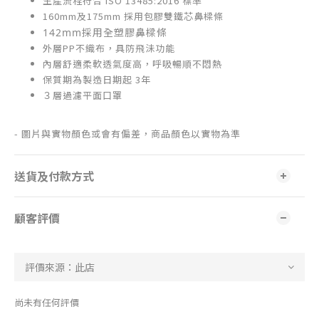
生產流程符合 ISO 13485:2016 標準
160mm及175mm 採用包膠雙鐵芯鼻樑條
142mm採用全塑膠鼻樑條
外層PP不織布，具防飛沬功能
內層舒適柔軟透氣度高，呼吸暢順不悶熱
保質期為製造日期起 3年
３層過濾平面口罩
- 圖片與實物顏色或會有偏差，商品顏色以實物為準
送貨及付款方式
顧客評價
尚未有任何評價