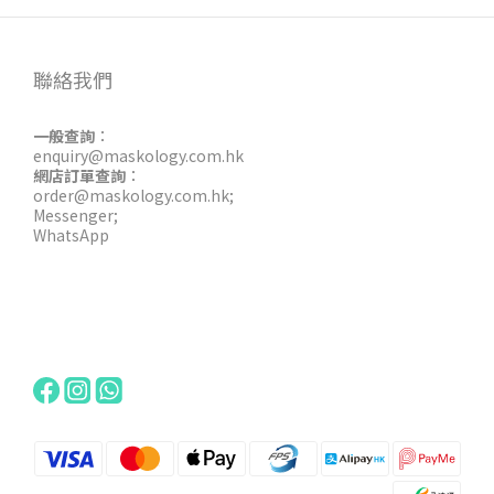
聯絡我們
一般查詢
：
enquiry@maskology.com.hk
網店訂單查詢
：
order@maskology.com.hk
;
Messenger
;
WhatsApp