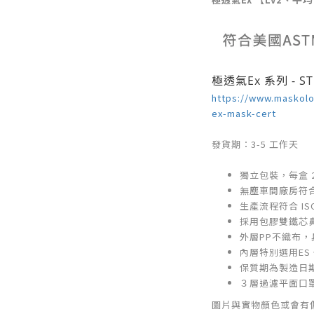
極透氣Ex 系列 - 
https://www.maskolo
ex-mask-cert
發貨期：3-5 工作天
獨立包裝，每盒 2
無塵車間廠房符合 IS
生產流程符合 ISO 
採用包膠雙鐵芯
外層PP不織布，
內層特別選用ES
保質期為製造日期
３層過濾平面口
圖片與實物顏色或會有