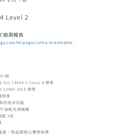
STC檢測報告
gy.com.hk/pages/ultra-breathable-
0 個
O 14644-1 Class 8 標準
13485:2016 標準
鼻樑條
具防飛沬功能
 牛油紙光滑親膚
起 3年
罩
偏差，商品顏色以實物為準