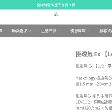
X Pay ！  新註冊用戶首單滿$80 即減$30
全線駱駝牌產品會員 9 折
購物折實滿$300可享免運費
X Pay ！  新註冊用戶首單滿$80 即減$30
牌
聯乘產品
生活百貨
優惠專區
顧客資
極透氣 Ex 【L
極透氣 Ex 【Lv2、平均
Maskology 極透氣
達1.5 mmH2O/
極透氣Ex 系列中層
LEVEL 2，同時控制壓
mmH2O/cm2，