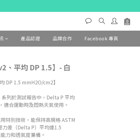
訊
產品認證
品牌合作
Facebook 專頁
v2、平均 DP 1.5】- 白
 DP 1.5 mmH2O/cm2】
Ex 系列於測試報告中，Delta P 平均
cm2，適合運動時及悶熱天氣使用。
採用特別技術，能保持高規格 ASTM 
力差（Delta P）平均達1.5 
防護能力和透氣度兼備。