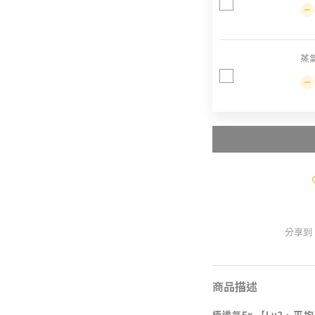
蒸氣
分享到
商品描述
平均
極透氣Ex 【Lv2、