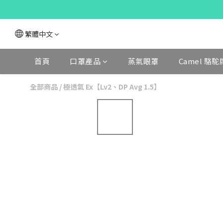
繁體中文
首頁
口罩產品
蒸氣眼罩
Camel 駱駝
全部商品
/
極透氣 Ex【Lv2、DP Avg 1.5】