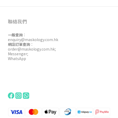
聯絡我們
一般查詢
：
enquiry@maskology.com.hk
網店訂單查詢
：
order@maskology.com.hk
;
Messenger
;
WhatsApp