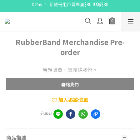
X Pay ！  新註冊用戶首單滿$80 即減$30
X Pay ！  新註冊用戶首單滿$80 即減$30
全線駱駝牌產品會員 9 折
購物折實滿$300可享免運費
X Pay ！  新註冊用戶首單滿$80 即減$30
RubberBand Merchandise Pre-
order
若想購買，請聯絡我們。
聯絡我們
加入追蹤清單
分享到
商品描述