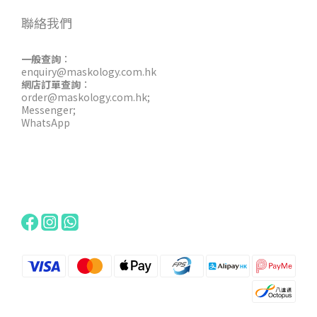
聯絡我們
一般查詢
：
enquiry@maskology.com.hk
網店訂單查詢
：
order@maskology.com.hk
;
Messenger
;
WhatsApp