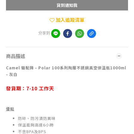
貨到通知我
加入追蹤清單
分享到
商品描述
Camel 駱駝牌 - Polar 100系列陶層不銹鋼真空保溫瓶1000ml
- 灰白
發貨期：
7-10
工作天
優點
防碎、防污漬防異味
保溫能夠高達6小時
不含BPA及BPS