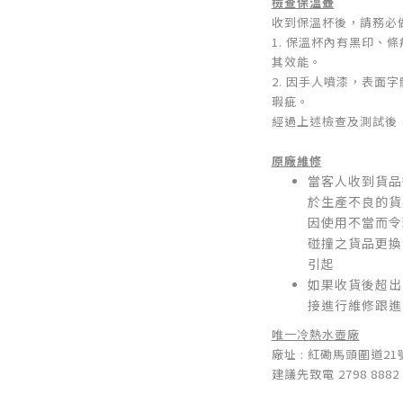
檢查保溫壺
收到保溫杯後，請務必
1. 保溫杯內有黑印、
其效能。
2. 因手人噴漆，表面
瑕疵。
經過上述檢查及測試後
原廠維修
當客人收到貨品
於生產不良的貨
因使用不當而令
碰撞之貨品更換
引起
如果收貨後超出
接進行維修跟進
唯一冷熱水壺廠
廠址 : 紅磡馬頭圍道2
建議先致電 2798 8882