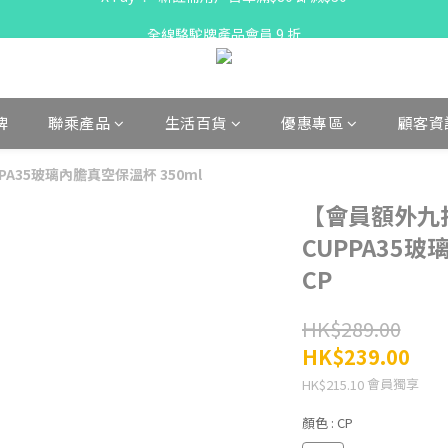
X Pay ！  新註冊用戶首單滿$80 即減$30
全線駱駝牌產品會員 9 折
購物折實滿$300可享免運費
X Pay ！  新註冊用戶首單滿$80 即減$30
牌
聯乘產品
生活百貨
優惠專區
顧客資
PPA35玻璃內膽真空保溫杯 350ml
【會員額外九折】
CUPPA35玻
CP
HK$289.00
HK$239.00
會員獨享
HK$215.10
顏色
: CP