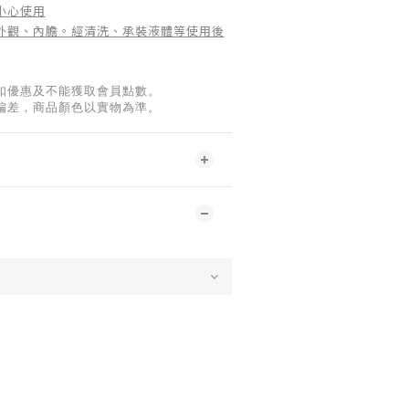
小心使用
外觀、內膽。經清洗、承裝液體等使用後
扣優惠及不能獲取會員點數。
偏差，商品顏色以實物為準。