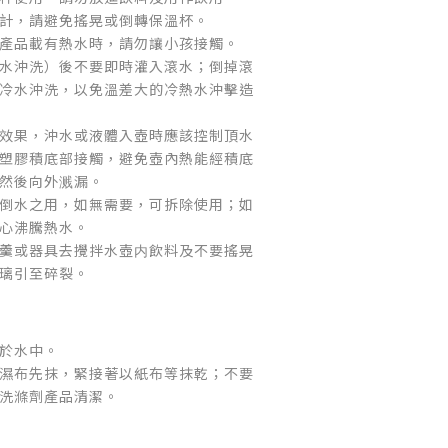
計，請避免搖晃或倒轉保溫杯。
產品載有熱水時，請勿讓小孩接觸。
水沖洗）後不要即時灌入滾水；倒掉滾
冷水沖洗，以免溫差大的冷熱水沖擊造
效果，沖水或液體入壺時應該控制頂水
塑膠積底部接觸，避免壺內熱能經積底
然後向外溅漏。
倒水之用，如無需要，可拆除使用；如
心沸騰熱水。
羹或器具去攪拌水壺内飲料及不要搖晃
璃引至碎裂。
於水中。
濕布先抹，緊接著以紙布等抹乾；不要
洗滌劑產品清潔。