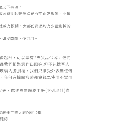
做以下事項：
條痕及透明印是生產過程中正常現象，不損
字體或有模糊、大部份貨品均有少量刮掉的
，如沒問題，便可用。
後起計，可以享有7天貨品保障，任何
品我們都樂意作出跟進,但不包括
客人
玻璃內膽損壞，我們只接受外表無任何
，任何有撞擊痕跡都會視為使用不當而
7天，你便需要聯絡工廠(下列地址)直
1號義達工業大廈D座12樓
 確認