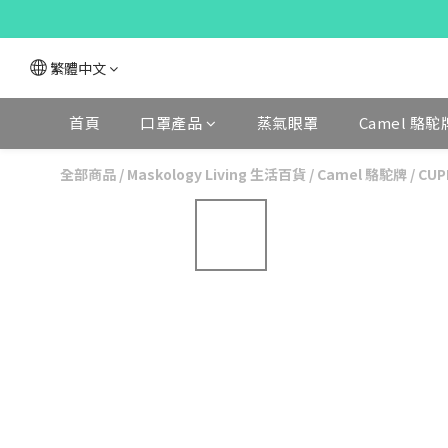
繁體中文
首頁
口罩產品
蒸氣眼罩
Camel 駱駝
全部商品
/
Maskology Living 生活百貨
/
Camel 駱駝牌
/
CU