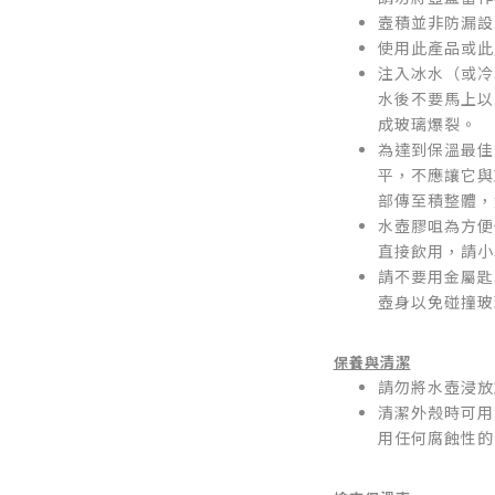
壼積並非防漏設
使用此產品或此
注入冰水（或冷
水後不要馬上以
成玻璃爆裂。
為達到保溫最佳
平，不應讓它與
部傳至積整體，
水壺膠咀為方便
直接飲用，請小
請不要用金屬匙
壺身以免碰撞玻
保養與清潔
請勿將水壺浸放
清潔外殼時可用
用任何腐蝕性的