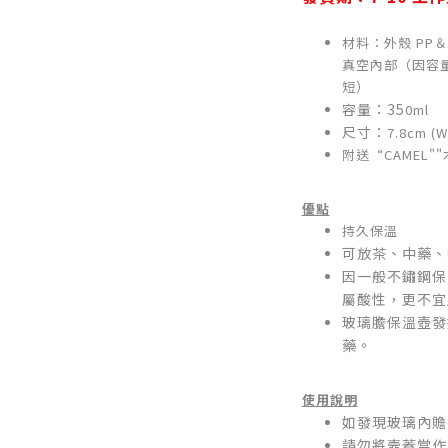
材料：
外殼 PP
真空內部（
因容
短）
容量：35
0ml
尺寸：
7.8cm (W
附送“CAMEL""
優點
持久保溫
可放茶、中藥、
因一般不鏽鋼保
屬酸性，更不宜
玻璃膽保溫壺發
藥。
使用說明
如發現玻璃內贍
請勿將壼蓋當作