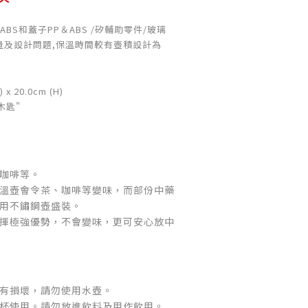
＆ABS和蓋子PP＆ABS /矽輔助零件/玻璃
量及設計問題,保溫時間較有壺積設計為
) x 20.0cm (H)
木匙"
咖啡等。
溫壺會令茶、咖啡等變味，而部份中藥
用不鏽鋼壺盛裝。
揮極強優勢，不會變味，更可安心放中
有損壞，請勿使用水壺。
杯使用。請勿放進飲料及用作飲用。