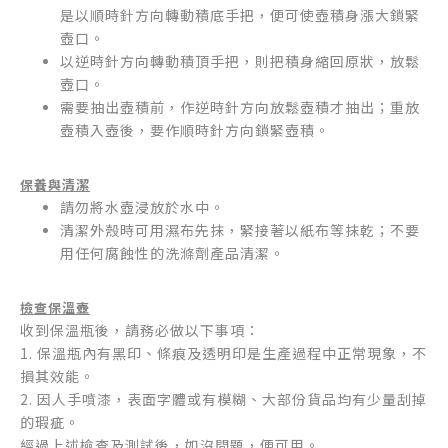
是以順時針方向轉動積底手把，便可使壺積身漲大鎖緊
壺口。
以逆時針方向轉動積頂手把，則把積身縮回原狀，放鬆
壺口。
需要抽出壺積前，作逆時針方向放鬆壺積才抽出；重放
壺積入壺後，要作順時針方向鎖緊壺積。
保養與清潔
請勿將水壺浸放於水中。
清潔外殼時可用濕布先抹，緊接著以紙布等抹乾；不要
用任何腐蝕性的洗滌劑產品清潔。
檢查保溫壺
收到保溫瓶後，請務必做以下事項：
1. 保溫瓶內有黑印、條痕及透明印是生產過程中正常現象，不
損其效能。
2. 因人手噴漆，表面字體或有模糊、大部份貨品均有少量刮掉
的瑕疵。
經過上述檢查及測試後，如沒問題，便可用。