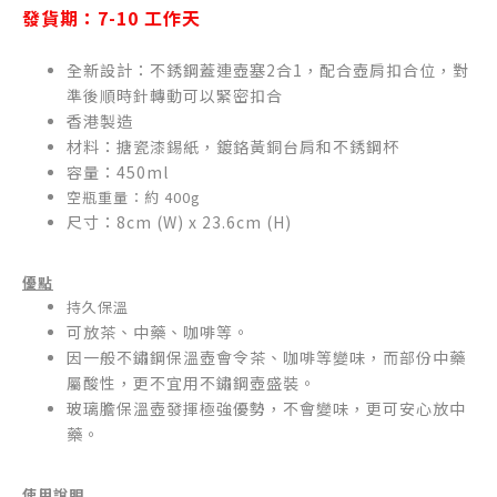
發貨期：
7-10
工作天
全新設計：不銹鋼蓋連壺塞2合1，配合壺肩扣合位，對
準後順時針轉動可以緊密扣合
香港製造
材料：搪瓷漆錫紙，鍍鉻黃銅台肩和不銹鋼杯
容量：450ml
空瓶重量：約 400g
尺寸：8cm (W) x 23.6cm (H)
優點
持久保溫
可放茶、中藥、咖啡等。
因一般不鏽鋼保溫壺會令茶、咖啡等變味，而部份中藥
屬酸性，更不宜用不鏽鋼壺盛裝。
玻璃膽保溫壺發揮極強優勢，不會變味，更可安心放中
藥。
使用說明