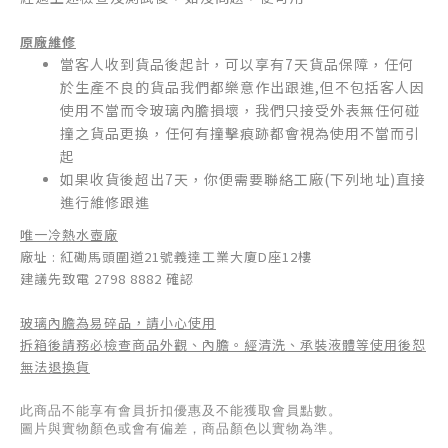
原廠維修
當客人收到貨品後起計，可以享有7天貨品保障，任何
於生產不良的貨品我們都樂意作出跟進,但不包括
客人因
使用不當而令玻璃內膽損壞，我們只接受外表無任何碰
撞之貨品更換，任何有撞擊痕跡都會視為使用不當而引
起
如果收貨後超出7天，你便需要聯絡工廠(下列地址)直接
進行維修跟進
唯一冷熱水壺廠
廠址 : 紅磡馬頭圍道21號義達工業大廈D座12樓
建議先致電 2798 8882 確認
玻璃內膽為易碎品，請小心使用
拆箱後請務必檢查商品外觀、內膽。經清洗、承裝液體等使用後恕
無法退換貨
此商品不能享有會員折扣優惠及不能獲取會員點數。
圖片與實物顏色或會有偏差，商品顏色以實物為準。