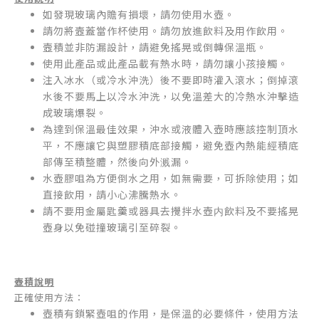
如發現玻璃內贍有損壞，請勿使用水壺。
請勿將壼蓋當作杯使用。請勿放進飲料及用作飲用。
壼積並非防漏設計，請避免搖晃或倒轉保溫瓶。
使用此產品或此產品載有熱水時，請勿讓小孩接觸。
注入冰水（或冷水沖洗）後不要即時灌入滾水；倒掉滾
水後不要馬上以冷水沖洗，以免溫差大的冷熱水沖擊造
成玻璃爆裂。
為達到保溫最佳效果，沖水或液體入壺時應該控制頂水
平，不應讓它與塑膠積底部接觸，避免壺內熱能經積底
部傳至積整體，然後向外溅漏。
水壺膠咀為方便倒水之用，如無需要，可拆除使用；如
直接飲用，請小心沸騰熱水。
請不要用金屬匙羹或器具去攪拌水壺内飲料及不要搖晃
壺身以免碰撞玻璃引至碎裂。
壺積說明
正確使用方法：
壺積有鎖緊壺咀的作用，是保溫的必要條件，使用方法