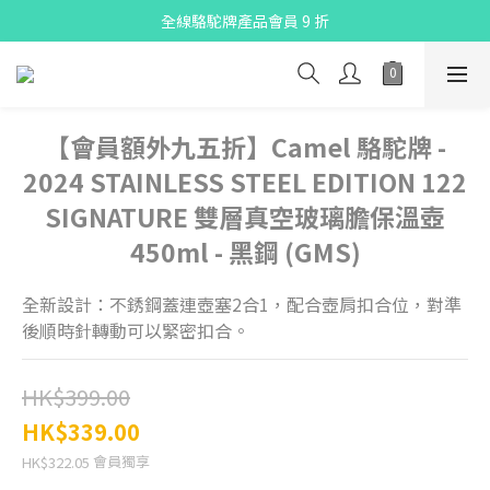
X Pay ！  新註冊用戶首單滿$80 即減$30
全線駱駝牌產品會員 9 折
購物折實滿$300可享免運費
X Pay ！  新註冊用戶首單滿$80 即減$30
【會員額外九五折】Camel 駱駝牌 -
2024 STAINLESS STEEL EDITION 122
SIGNATURE 雙層真空玻璃膽保溫壺
450ml - 黑鋼 (GMS)
全新設計：不銹鋼蓋連壺塞2合1，配合壺肩扣合位，對準
後順時針轉動可以緊密扣合。
HK$399.00
HK$339.00
會員獨享
HK$322.05