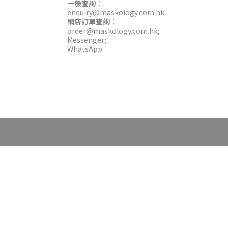
一般查詢
：
enquiry@maskology.com.hk
網店訂單查詢
：
order@maskology.com.hk
;
Messenger
;
WhatsApp