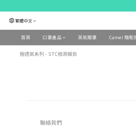
繁體中文
首頁
口罩產品
蒸氣眼罩
Camel 駱駝
極透氣系列 - STC檢測報告
聯絡我們