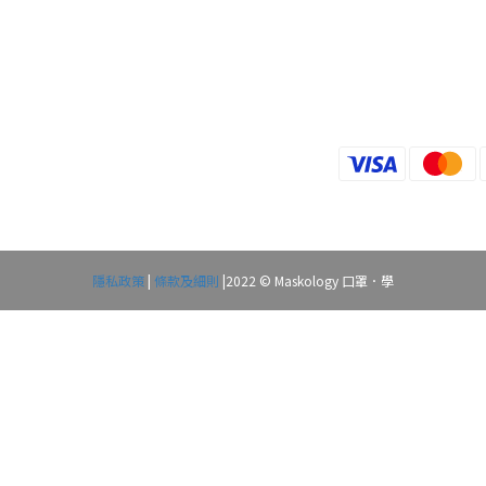
隱私政策
|
條款及細則
|2022 © Maskology 口罩．學