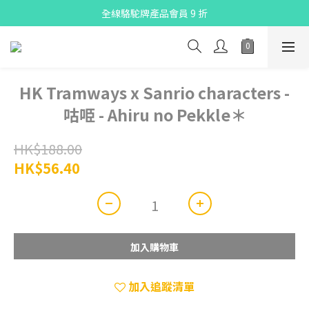
X Pay ！  新註冊用戶首單滿$80 即減$30
全線駱駝牌產品會員 9 折
購物折實滿$300可享免運費
X Pay ！  新註冊用戶首單滿$80 即減$30
HK Tramways x Sanrio characters -
咕𠱸 - Ahiru no Pekkle＊
HK$188.00
HK$56.40
加入購物車
加入追蹤清單