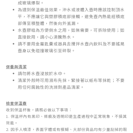
成玻璃爆裂。
為達到保溫最佳效果，沖水或液體入壺時應該控制頂水
平，不應讓它與塑膠積底部接觸，避免壺內熱能經積底
部傳至積整體，然後向外溅漏。
水壺膠咀為方便倒水之用，如無需要，可拆除使用；如
直接飲用，請小心沸騰熱水。
請不要用金屬匙羹或器具去攪拌水壺内飲料及不要搖晃
壺身以免碰撞玻璃引至碎裂。
保養與清潔
請勿將水壺浸放於水中。
清潔外殼時可用濕布先抹，緊接著以紙布等抹乾；不要
用任何腐蝕性的洗滌劑產品清潔。
檢查保溫壺
收到保溫杯後，請務必做以下事項：
1. 保溫杯內有黑印、條痕及透明印是生產過程中正常現象，不損其
效能。
2. 因手人噴漆，表面字體或有模糊、大部份貨品均有少量刮掉的瑕