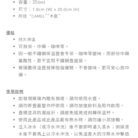
容量：35
0ml
尺寸：
7.8cm (W) x 20.0cm (H)
附送“CAMEL""木匙"
優點
持久保溫
可放茶、中藥、咖啡等。
因一般不鏽鋼保溫壺會令茶、咖啡等變味，而部份中藥
屬酸性，更不宜用不鏽鋼壺盛裝。
玻璃膽保溫壺發揮極強優勢，不會變味，更可安心放中
藥。
使用說明
如發現玻璃內贍有損壞，請勿使用水壺。
請勿將壼蓋當作杯使用。請勿放進飲料及用作飲用。
壼積並非防漏設計，請避免搖晃或倒轉保溫杯。
使用此產品或此產品載有熱水時，請勿讓小孩接觸。
注入冰水（或冷水沖洗）後不要即時灌入滾水；倒掉滾
水後不要馬上以冷水沖洗，以免溫差大的冷熱水沖擊造