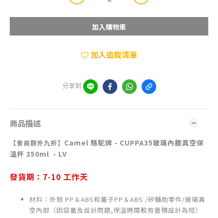
加入購物車
加入追蹤清單
分享到
商品描述
Camel 駱駝牌 - CUPPA35玻璃內膽真空保
【會員額外九折】
溫杯 350ml
LV
-
發貨期：
7-10
工作天
材料：
外殼 PP＆ABS和蓋子PP＆ABS /矽輔助零件/玻璃真
空內部（
因容量及設計問題,保溫時間較有壺積設計為短）