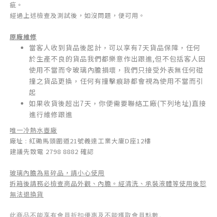
疵。
經過上述檢查及測試後，如沒問題，便可用。
原廠維修
當客人收到貨品後起計，可以享有7天貨品保障，任何
於生產不良的貨品我們都樂意作出跟進,但不包括
客人因
使用不當而令玻璃內膽損壞，我們只接受外表無任何碰
撞之貨品更換，任何有撞擊痕跡都會視為使用不當而引
起
如果收貨後超出7天，你便需要聯絡工廠(下列地址)直接
進行維修跟進
唯一冷熱水壺廠
廠址 : 紅磡馬頭圍道21號義達工業大廈D座12樓
建議先致電 2798 8882 確認
玻璃內膽為易碎品，請小心使用
拆箱後請務必檢查商品外觀、內膽。經清洗、承裝液體等使用後恕
無法退換貨
此商品不能享有會員折扣優惠及不能獲取會員點數。