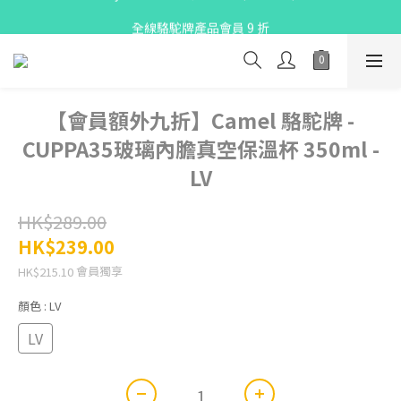
X Pay ！  新註冊用戶首單滿$80 即減$30
全線駱駝牌產品會員 9 折
購物折實滿$300可享免運費
X Pay ！  新註冊用戶首單滿$80 即減$30
【會員額外九折】Camel 駱駝牌 -
CUPPA35玻璃內膽真空保溫杯 350ml -
LV
HK$289.00
HK$239.00
會員獨享
HK$215.10
顏色
: LV
LV