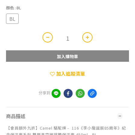
顏色
: BL
BL
加入購物車
加入追蹤清單
分享到
商品描述
【會員額外九折】Camel 駱駝牌 - 116《李小龍誕辰85周年》紀
念保溫壺系列 雙層真空玻璃膽保溫壺 450ml - BL