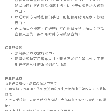
是以順時針方向轉動積底手把，便可使壺積身漲大鎖緊
壺口。
以逆時針方向轉動積頂手把，則把積身縮回原狀，放鬆
壺口。
需要抽出壺積前，作逆時針方向放鬆壺積才抽出；重放
壺積入壺後，要作順時針方向鎖緊壺積。
保養與清潔
請勿將水壺浸放於水中。
清潔外殼時可用濕布先抹，緊接著以紙布等抹乾；不要
用任何腐蝕性的洗滌劑產品清潔。
檢查保溫壺
收到保溫瓶後，請務必做以下事項：
1. 保溫瓶內有黑印、條痕及透明印是生產過程中正常現象，不損其
效能。
2. 因人手噴漆，表面字體或有模糊、大部份貨品均有少量刮掉的瑕
疵。
經過上述檢查及測試後，如沒問題，便可用。