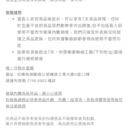
原廠維修
當客人收到貨品後起計，可以享有7天貨品保障，任何
於生產不良的貨品我們都樂意作出跟進,但不包括
客人因
使用不當而令玻璃內膽損壞，我們只接受外表無任何碰
撞之貨品更換，任何有撞擊痕跡都會視為使用不當而引
起
如果收貨後超出7天，你便需要聯絡工廠(下列地址)直接
進行維修跟進
唯一冷熱水壺廠
廠址 : 紅磡馬頭圍道21號義達工業大廈D座12樓
建議先致電 2798 8882 確認
玻璃內膽為易碎品，請小心使用
拆箱後請務必檢查商品外觀、內膽。經清洗、承裝液體等使用後恕
無法退換貨
此商品不能享有會員折扣優惠及不能獲取會員點數。
圖片與實物顏色或會有偏差，商品顏色以實物為準。