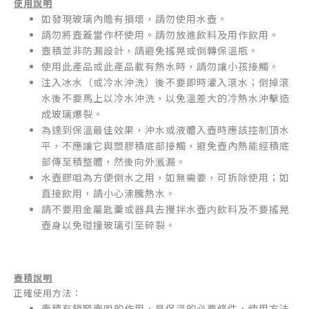
使用說明
如發現玻璃內贍有損壞，請勿使用水壺。
請勿將壼蓋當作杯使用。請勿放進飲料及用作飲用。
壼積並非防漏設計，請避免搖晃或倒轉保溫瓶。
使用此產品或此產品載有熱水時，請勿讓小孩接觸。
注入冰水（或冷水沖洗）後不要即時灌入滾水；倒掉滾
水後不要馬上以冷水沖洗，以免溫差大的冷熱水沖擊造
成玻璃爆裂。
為達到保溫最佳效果，沖水或液體入壺時應該控制頂水
平，不應讓它與塑膠積底部接觸，避免壺內熱能經積底
部傳至積整體，然後向外溅漏。
水壺膠咀為方便倒水之用，如無需要，可拆除使用；如
直接飲用，請小心沸騰熱水。
請不要用金屬匙羹或器具去攪拌水壺内飲料及不要搖晃
壺身以免碰撞玻璃引至碎裂。
壺積說明
正確使用方法：
壺積有鎖緊壺咀的作用，是保溫的必要條件，使用方法