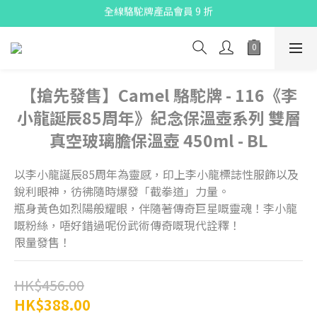
全線駱駝牌產品會員 9 折
X Pay ！  新註冊用戶首單滿$80 即減$30
購物折實滿$300可享免運費
X Pay ！  新註冊用戶首單滿$80 即減$30
【搶先發售】Camel 駱駝牌 - 116《李
小龍誕辰85周年》紀念保溫壺系列 雙層
真空玻璃膽保溫壺 450ml - BL
以李小龍誕辰85周年為靈感，印上李小龍標誌性服飾以及
銳利眼神，彷彿隨時爆發「截拳道」力量。
瓶身黃色如烈陽般耀眼，伴隨著傳奇巨星嘅靈魂！李小龍
嘅粉絲，唔好錯過呢份武術傳奇嘅現代詮釋！
限量發售！
HK$456.00
HK$388.00