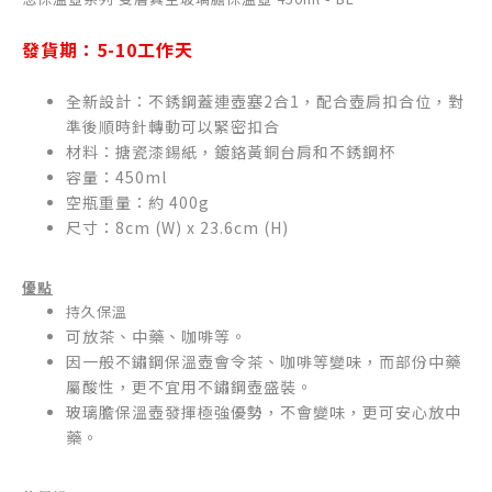
發貨期：5-10工作天
全新設計：不銹鋼蓋連壺塞2合1，配合壺肩扣合位，對
準後順時針轉動可以緊密扣合
材料：搪瓷漆錫紙，鍍鉻黃銅台肩和不銹鋼杯
容量：450ml
空瓶重量：約 400g
尺寸：8cm (W) x 23.6cm (H)
優點
持久保溫
可放茶、中藥、咖啡等。
因一般不鏽鋼保溫壺會令茶、咖啡等變味，而部份中藥
屬酸性，更不宜用不鏽鋼壺盛裝。
玻璃膽保溫壺發揮極強優勢，不會變味，更可安心放中
藥。