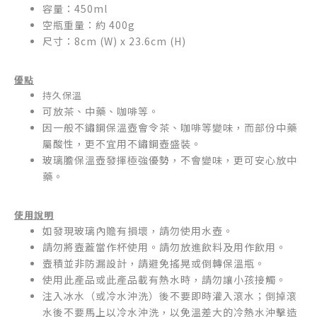
容量：450ml
空瓶重量：約 400g
尺寸：8cm (W) x 23.6cm (H)
優點
持久保溫
可放茶、中藥、咖啡等。
因一般不鏽鋼保溫壺會令茶、咖啡等變味，而部份中藥
屬酸性，更不宜用不鏽鋼壺盛裝。
玻璃膽保溫壺發揮極強優勢，不會變味，更可安心放中
藥。
使用說明
如發現玻璃內贍有損壞，請勿使用水壺。
請勿將壼蓋當作杯使用。請勿放進飲料及用作飲用。
壼積並非防漏設計，請避免搖晃或倒轉保溫瓶。
使用此產品或此產品載有熱水時，請勿讓小孩接觸。
注入冰水（或冷水沖洗）後不要即時灌入滾水；倒掉滾
水後不要馬上以冷水沖洗，以免溫差大的冷熱水沖擊造