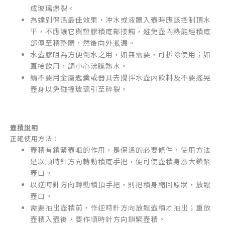
成玻璃爆裂。
為達到保溫最佳效果，沖水或液體入壺時應該控制頂水
平，不應讓它與塑膠積底部接觸，避免壺內熱能經積底
部傳至積整體，然後向外溅漏。
水壺膠咀為方便倒水之用，如無需要，可拆除使用；如
直接飲用，請小心沸騰熱水。
請不要用金屬匙羹或器具去攪拌水壺内飲料及不要搖晃
壺身以免碰撞玻璃引至碎裂。
壺積說明
正確使用方法：
壺積有鎖緊壺咀的作用，是保溫的必要條件，使用方法
是以順時針方向轉動積底手把，便可使壺積身漲大鎖緊
壺口。
以逆時針方向轉動積頂手把，則把積身縮回原狀，放鬆
壺口。
需要抽出壺積前，作逆時針方向放鬆壺積才抽出；重放
壺積入壺後，要作順時針方向鎖緊壺積。