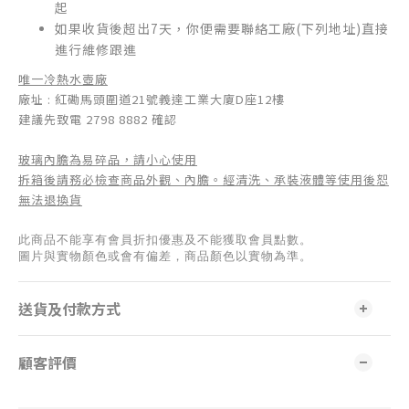
起
如果收貨後超出7天，你便需要聯絡工廠(下列地址)直接
進行維修跟進
唯一冷熱水壺廠
廠址 : 紅磡馬頭圍道21號義達工業大廈D座12樓
建議先致電 2798 8882 確認
玻璃內膽為易碎品，請小心使用
拆箱後請務必檢查商品外觀、內膽。經清洗、承裝液體等使用後恕
無法退換貨
此商品不能享有會員折扣優惠及不能獲取會員點數。
圖片與實物顏色或會有偏差，商品顏色以實物為準。
送貨及付款方式
顧客評價