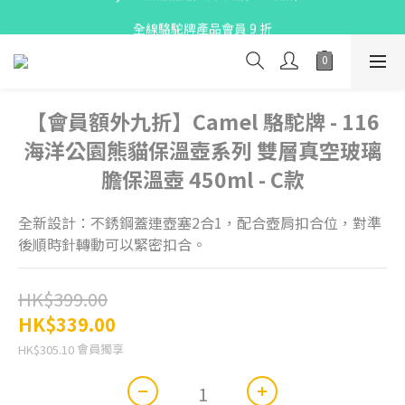
X Pay ！  新註冊用戶首單滿$80 即減$30
全線駱駝牌產品會員 9 折
購物折實滿$300可享免運費
X Pay ！  新註冊用戶首單滿$80 即減$30
【會員額外九折】Camel 駱駝牌 - 116
海洋公園熊貓保溫壺系列 雙層真空玻璃
膽保溫壺 450ml - C款
全新設計：不銹鋼蓋連壺塞2合1，配合壺肩扣合位，對準
後順時針轉動可以緊密扣合。
HK$399.00
HK$339.00
會員獨享
HK$305.10