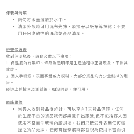
保養與清潔
請勿將水壺浸放於水中。
清潔外殼時可用濕布先抹，緊接著以紙布等抹乾；不要
用任何腐蝕性的洗滌劑產品清潔。
檢查保溫壺
收到保溫瓶後，請務必做以下事項：
1. 保溫瓶內有黑印、條痕及透明印是生產過程中正常現象，不損其
效能。
2. 因人手噴漆，表面字體或有模糊、大部份貨品均有少量刮掉的瑕
疵。
經過上述檢查及測試後，如沒問題，便可用。
原廠維修
當客人收到貨品後起計，可以享有7天貨品保障，任何
於生產不良的貨品我們都樂意作出跟進,但不包括
客人因
使用不當而令玻璃內膽損壞，我們只接受外表無任何碰
撞之貨品更換，任何有撞擊痕跡都會視為使用不當而引