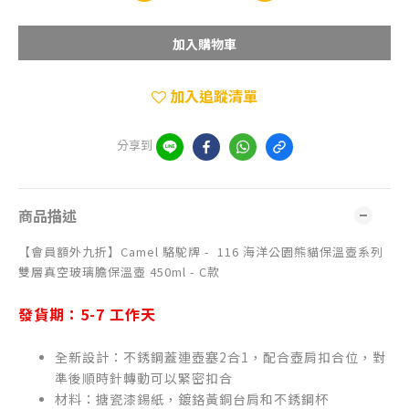
加入購物車
加入追蹤清單
分享到
商品描述
【會員額外九折】Camel 駱駝牌 - 116 海洋公園熊貓保溫壺系列
雙層真空玻璃膽保溫壺 450ml - C款
發貨期：5-7 工作天
全新設計：不銹鋼蓋連壺塞2合1，配合壺肩扣合位，對
準後順時針轉動可以緊密扣合
材料：搪瓷漆錫紙，鍍鉻黃銅台肩和不銹鋼杯