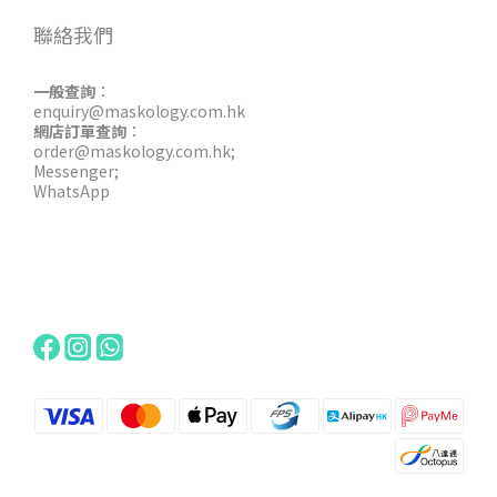
聯絡我們
一般查詢
：
enquiry@maskology.com.hk
網店訂單查詢
：
order@maskology.com.hk
;
Messenger
;
WhatsApp