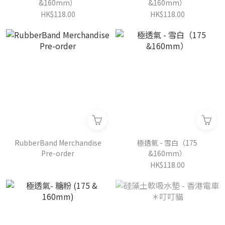
&160mm）
&160mm）
HK$118.00
HK$118.00
RubberBand Merchandise
極透氣 - 雪白（175
Pre-order
&160mm）
HK$118.00