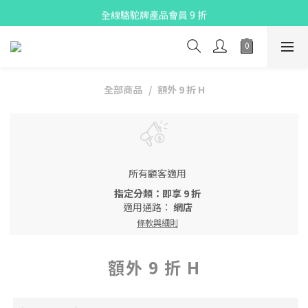
X Pay ！  新註冊用戶首單滿$80 即減$30
全線駱駝牌產品會員 9 折
購物折實滿$300可享免運費
X Pay ！  新註冊用戶首單滿$80 即減$30
全部商品
額外 9 折 H
所有顧客適用
指定分類：即享 9 折
適用通路：
網店
條款與細則
額外 9 折 H